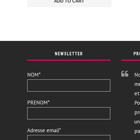
ADD TO CART
NEWSLETTER
PR
NOM*
No
me
et
PRENOM*
Po
pr
un
Adresse email*
pa